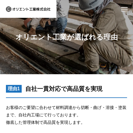
オ
リ
エ
ン
ト
工
業
が
選
ば
れ
る
理
由
自社一貫対応で高品質を実現
理由1
お客様のご要望に合わせて材料調達から切断・曲げ・溶接・塗装
まで、自社内工場にて行っております。
徹底した管理体制で高品質を実現します。